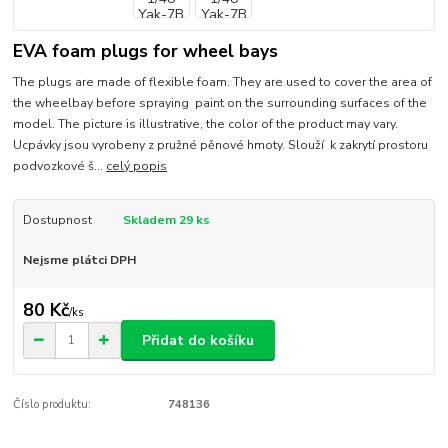
EVA foam plugs for wheel bays
The plugs are made of flexible foam. They are used to cover the area of
the wheelbay before spraying paint on the surrounding surfaces of the
model. The picture is illustrative, the color of the product may vary.
Ucpávky jsou vyrobeny z pružné pěnové hmoty. Slouží k zakrytí prostoru
podvozkové š...
celý popis
Dostupnost
Skladem 29 ks
Nejsme plátci DPH
80 Kč
/
ks
Přidat do košíku
Číslo produktu:
748136