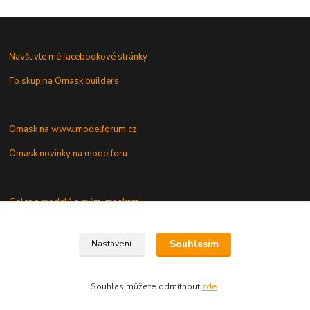
Navštivte mé facebookové stránky
Fb skupina Omask builders
Omask na www.modelforum.cz
Omask novinky na modelforu
Galerie modelů s mými maskami
Vaše dotazy a připomínky
Souhlasím
Nastavení
Souhlas můžete odmítnout
zde
.
Vytvořeno na
Eshop-rychle.cz