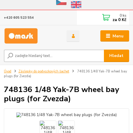
Eshop v provozu do 31.10.2026
0
ks
+420 605 523 554
za
0 Kč
Menu
Hledat
Úvod
Záslepky do podvozkových šachet
748136 1/48 Yak-7B wheel bay
plugs (for Zvezda)
748136 1/48 Yak-7B wheel bay
plugs (for Zvezda)