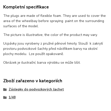
Kompletní specifikace
The plugs are made of flexible foam. They are used to cover the
area of the wheelbay before spraying paint on the surrounding
surfaces of the model.
The picture is illustrative, the color of the product may vary.
Ucpávky jsou vyrobeny z pružné pěnové hmoty. Slouží k zakrytí
prostoru podvozkové šachty před nástřikem barvy na okolní
plochy modelu. Lze použít opakovaně.
Obrázek je ilustrační, barva výrobku se může lišit.
Zboží zařazeno v kategoriích
Záslepky do podvozkových šachet
1/48