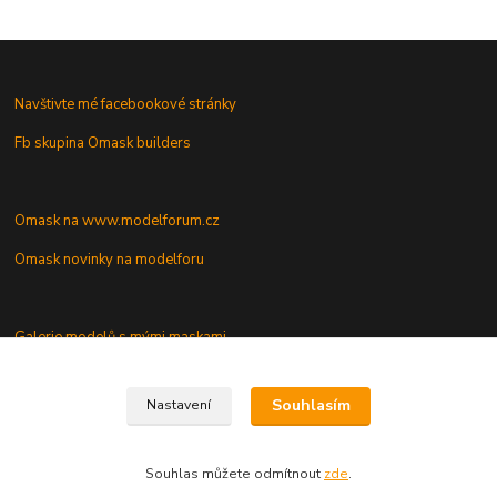
Navštivte mé facebookové stránky
Fb skupina Omask builders
Omask na www.modelforum.cz
Omask novinky na modelforu
Galerie modelů s mými maskami
Vaše dotazy a připomínky
Souhlasím
Nastavení
Souhlas můžete odmítnout
zde
.
Vytvořeno na
Eshop-rychle.cz