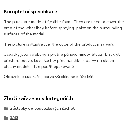
Kompletní specifikace
The plugs are made of flexible foam. They are used to cover the
area of the wheelbay before spraying paint on the surrounding
surfaces of the model.
The picture is illustrative, the color of the product may vary.
Ucpávky jsou vyrobeny z pružné pěnové hmoty. Slouží k zakrytí
prostoru podvozkové šachty před nástřikem barvy na okolní
plochy modelu. Lze použít opakovaně.
Obrázek je ilustrační, barva výrobku se může lišit.
Zboží zařazeno v kategoriích
Záslepky do podvozkových šachet
1/48