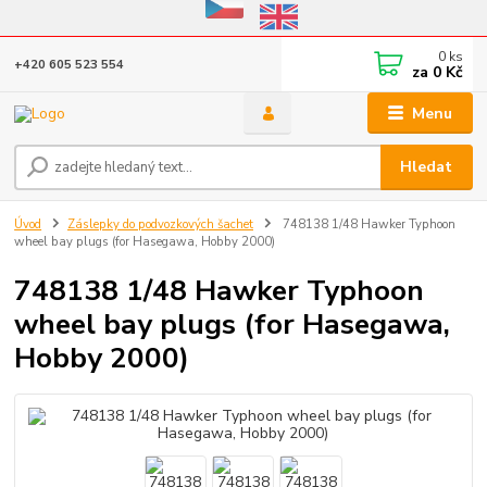
Eshop v provozu do 31.10.2026
0
ks
+420 605 523 554
za
0 Kč
Menu
Hledat
Úvod
Záslepky do podvozkových šachet
748138 1/48 Hawker Typhoon
wheel bay plugs (for Hasegawa, Hobby 2000)
748138 1/48 Hawker Typhoon
wheel bay plugs (for Hasegawa,
Hobby 2000)