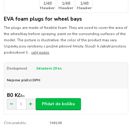
EVA foam plugs for wheel bays
The plugs are made of flexible foam. They are used to cover the area of
the wheelbay before spraying paint on the surrounding surfaces of the
model. The picture is illustrative, the color of the product may vary.
Ucpávky jsou vyrobeny z pružné pěnové hmoty. Slouží k zakrytí prostoru
podvozkové š...
celý popis
Dostupnost
Skladem 29 ks
Nejsme plátci DPH
80 Kč
/
ks
Přidat do košíku
Číslo produktu:
748138