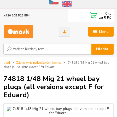
Eshop v provozu do 31.10.2026
0
ks
+420 605 523 554
za
0 Kč
Menu
Hledat
Úvod
Záslepky do podvozkových šachet
74818 1/48 Mig 21 wheel bay
plugs (all versions except F for Eduard)
74818 1/48 Mig 21 wheel bay
plugs (all versions except F for
Eduard)