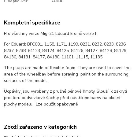
Číslo produktu:
74818
Kompletní specifikace
Pro všechny verze Mig-21 Eduard kromě verze F
For Eduard: BFC001, 1158, 1171, 1199, 8231, 8232, 8233, 8236,
8237, 8238, 84123, 84124, 84125, 84126, 84127, 84128, 84129,
84130, 84131, 84177, 84180, 11101, 11115, 11135
The plugs are made of flexible foam. They are used to cover the
area of the wheelbay before spraying paint on the surrounding
surfaces of the model.
Ucpávky jsou vyrobeny z pružné pěnové hmoty. Slouží k zakrytí
prostoru podvozkové šachty před nástřikem barvy na okolní
plochy modelu. Lze použít opakovaně.
Zboží zařazeno v kategoriích