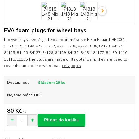
EVA foam plugs for wheel bays
Pro všechny verze Mig-21 Eduard kromě verze F For Eduard: BFC001,
1158, 1171, 1199, 8231, 8232, 8233, 8236, 8237, 8238, 84123, 84124,
84125, 84126, 84127, 84128, 84129, 84130, 84131, 84177, 84180, 11101,
11115, 11135 The plugs are made of flexible foam. They are used to
cover the area of the wheelba...
celý popis
Dostupnost
Skladem 29 ks
Nejsme plátci DPH
80 Kč
/
ks
Přidat do košíku