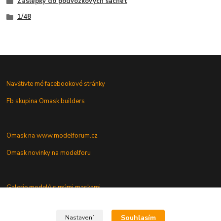
Záslepky do podvozkových šachet
1/48
Navštivte mé facebookové stránky
Fb skupina Omask builders
Omask na www.modelforum.cz
Omask novinky na modelforu
Galerie modelů s mými maskami
Vaše dotazy a připomínky
Souhlasím
Nastavení