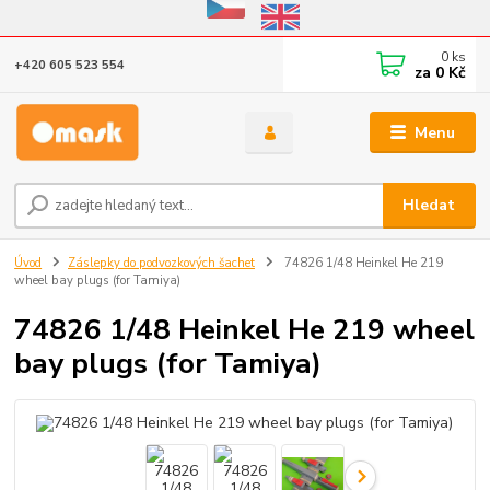
Eshop v provozu do 31.10.2026
0
ks
+420 605 523 554
za
0 Kč
Menu
Hledat
Úvod
Záslepky do podvozkových šachet
74826 1/48 Heinkel He 219
wheel bay plugs (for Tamiya)
74826 1/48 Heinkel He 219 wheel
bay plugs (for Tamiya)