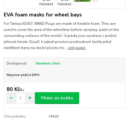
EVA foam masks for wheel bays
For Tamiya 61057, 89682 Plugs are made of flexible foam. They are
used to cover the area of the wheelbay before spraying paint on the
surrounding surfaces of the model. Ucpávky jsou vyrobeny z pružné
pěnové hmoty. Slouží k zakrytí prostoru podvozkové šachty před
nástřikem barvy na okolní plochy mo...
celý popis
Dostupnost
Skladem 24 ks
Nejsme plátci DPH
80 Kč
/
ks
Přidat do košíku
Číslo produktu:
74826