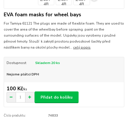
EVA foam masks for wheel bays
For Tamiya 61121 The plugs are made of flexible foam. They are used to
cover the area of the wheelbay before spraying paint on the
surrounding surfaces of the model. Ucpávky jsou vyrobeny z pružné
pěnové hmoty. Slouží k zakrytí prostoru podvozkové šachty před
nástřikem barvy na okolní plochy model...
celý popis
Dostupnost
Skladem 20 ks
Nejsme plátci DPH
100 Kč
/
ks
Přidat do košíku
Číslo produktu:
74833