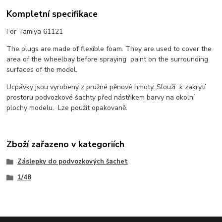
Kompletní specifikace
For Tamiya 61121
The plugs are made of flexible foam. They are used to cover the
area of the wheelbay before spraying paint on the surrounding
surfaces of the model.
Ucpávky jsou vyrobeny z pružné pěnové hmoty. Slouží k zakrytí
prostoru podvozkové šachty před nástřikem barvy na okolní
plochy modelu. Lze použít opakovaně.
Zboží zařazeno v kategoriích
Záslepky do podvozkových šachet
1/48