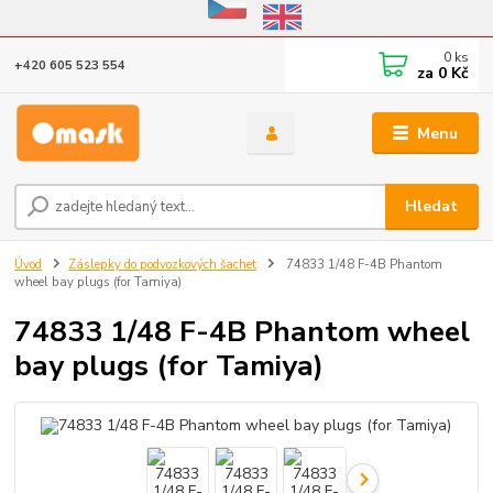
Eshop v provozu do 31.10.2026
0
ks
+420 605 523 554
za
0 Kč
Menu
Hledat
Úvod
Záslepky do podvozkových šachet
74833 1/48 F-4B Phantom
wheel bay plugs (for Tamiya)
74833 1/48 F-4B Phantom wheel
bay plugs (for Tamiya)