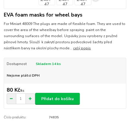
EVA foam masks for wheel bays
For Miniart 48009 The plugs are made of flexible foam. They are used to
cover the area of the wheelbay before spraying paint on the
surrounding surfaces of the model. Ucpávky jsou vyrobeny z pružné
pěnové hmoty. Slouží k zakrytí prostoru podvozkové šachty před
nástřikem barvy na okolní plochy mode...
celý popis
Dostupnost
Skladem 14 ks
Nejsme plátci DPH
80 Kč
/
ks
Přidat do košíku
Číslo produktu:
74835