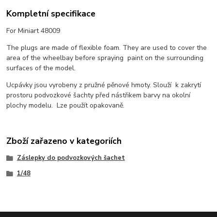
Kompletní specifikace
For Miniart 48009
The plugs are made of flexible foam. They are used to cover the
area of the wheelbay before spraying paint on the surrounding
surfaces of the model.
Ucpávky jsou vyrobeny z pružné pěnové hmoty. Slouží k zakrytí
prostoru podvozkové šachty před nástřikem barvy na okolní
plochy modelu. Lze použít opakovaně.
Zboží zařazeno v kategoriích
Záslepky do podvozkových šachet
1/48