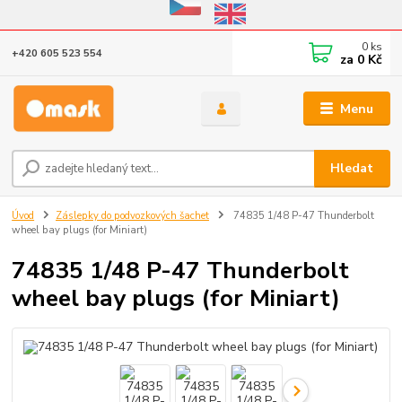
Eshop v provozu do 31.10.2026
0
ks
+420 605 523 554
za
0 Kč
Menu
Hledat
Úvod
Záslepky do podvozkových šachet
74835 1/48 P-47 Thunderbolt
wheel bay plugs (for Miniart)
74835 1/48 P-47 Thunderbolt
wheel bay plugs (for Miniart)