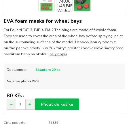
EVA foam masks for wheel bays
For Eduard F4F-3, F4F-4, FM-2 The plugs are made of flexible foam.
They are used to cover the area of the wheelbay before spraying paint
on the surrounding surfaces of the model. Ucpávky jsou vyrobeny z
pružné pěnové hmoty. Slouží k zakrytí prostoru podvozkové šachty před
nástřikem barvy na okolní...
celý popis
Dostupnost
Skladem 29 ks
Nejsme plátci DPH
80 Kč
/
ks
Přidat do košíku
Číslo produktu:
74836