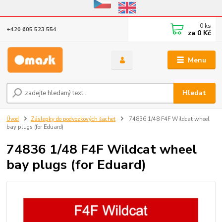
Eshop v provozu do 31.10.2026
0
ks
+420 605 523 554
za
0 Kč
Menu
Hledat
Úvod
Záslepky do podvozkových šachet
74836 1/48 F4F Wildcat wheel
bay plugs (for Eduard)
74836 1/48 F4F Wildcat wheel
bay plugs (for Eduard)