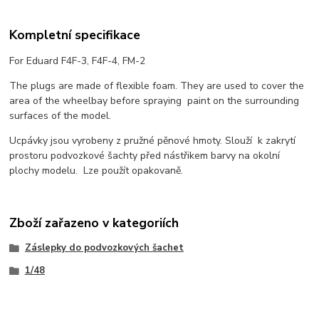
Kompletní specifikace
For Eduard F4F-3, F4F-4, FM-2
The plugs are made of flexible foam. They are used to cover the
area of the wheelbay before spraying paint on the surrounding
surfaces of the model.
Ucpávky jsou vyrobeny z pružné pěnové hmoty. Slouží k zakrytí
prostoru podvozkové šachty před nástřikem barvy na okolní
plochy modelu. Lze použít opakovaně.
Zboží zařazeno v kategoriích
Záslepky do podvozkových šachet
1/48