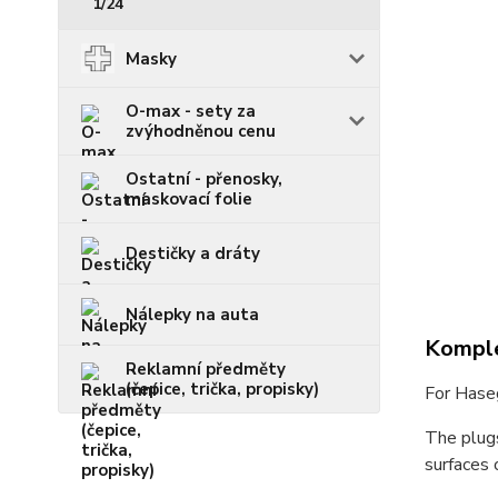
1/24
Masky
O-max - sety za
zvýhodněnou cenu
Ostatní - přenosky,
maskovací folie
Destičky a dráty
Nálepky na auta
Komple
Reklamní předměty
(čepice, trička, propisky)
For Hase
The plugs
surfaces 