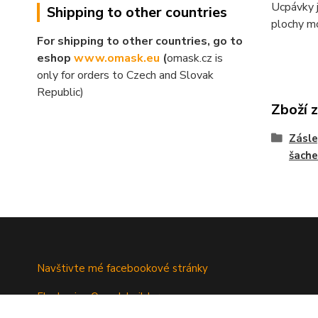
Ucpávky j
Shipping to other countries
plochy m
For shipping to other countries, go to
eshop
www.omask.eu
(
omask.cz is
only for orders to Czech and Slovak
Republic)
Zboží 
Zásle
šache
Navštivte mé facebookové stránky
Fb skupina Omask builders