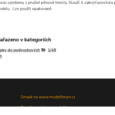
sou vyrobeny z pružné pěnové hmoty. Slouží k zakrytí prostoru
odelu. Lze použít opakovaně.
zařazeno v kategoriích
pky do podvozkových
1/48
t
Omask na www.modelforum.cz
Omask novinky na modelforu