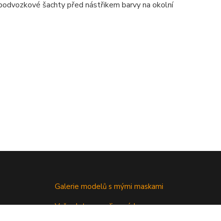
 podvozkové šachty před nástřikem barvy na okolní
Galerie modelů s mými maskami
Vaše dotazy a připomínky