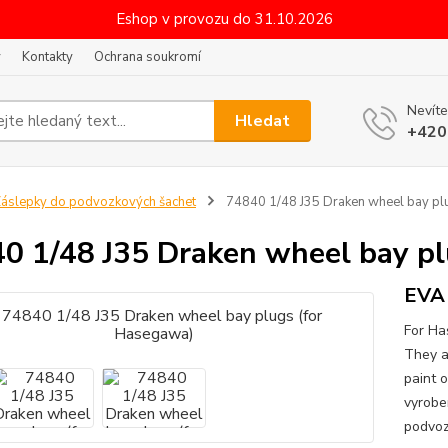
Eshop v provozu do 31.10.2026
y
Kontakty
Ochrana soukromí
Nevíte
Hledat
+420
áslepky do podvozkových šachet
74840 1/48 J35 Draken wheel bay pl
0 1/48 J35 Draken wheel bay p
EVA 
For Ha
They a
paint 
vyrobe
podvoz