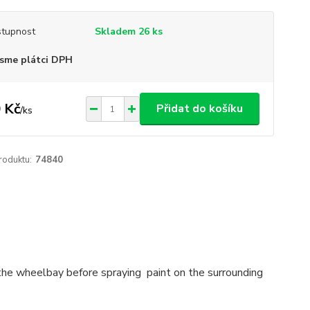
tupnost
Skladem 26 ks
sme plátci DPH
 Kč
Přidat do košíku
/
ks
roduktu:
74840
 the wheelbay before spraying paint on the surrounding