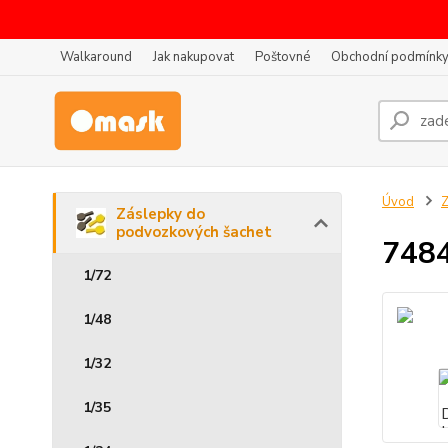
Walkaround
Jak nakupovat
Poštovné
Obchodní podmínk
Úvod
Z
Záslepky do
podvozkových šachet
7484
1/72
1/48
1/32
1/35