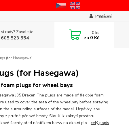
Přihlášení
 si rady? Zavolejte.
0
ks
za
0 Kč
 605 523 554
ugs (for Hasegawa)
lugs (for Hasegawa)
foam plugs for wheel bays
segawa J35 Draken The plugs are made of flexible foam.
re used to cover the area of the wheelbay before spraying
on the surrounding surfaces of the model. Ucpávky jsou
ny z pružné pěnové hmoty. Slouží k zakrytí prostoru
kové šachty před nástřikem barvy na okolní plo...
celý popis