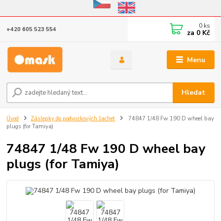
Eshop v provozu do 31.10.2026
0
ks
+420 605 523 554
za
0 Kč
Menu
Hledat
Úvod
Záslepky do podvozkových šachet
74847 1/48 Fw 190 D wheel bay
plugs (for Tamiya)
74847 1/48 Fw 190 D wheel bay
plugs (for Tamiya)