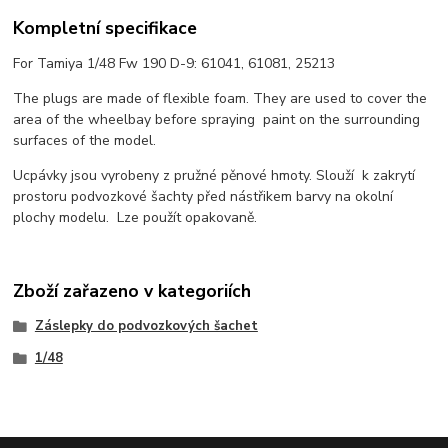
Kompletní specifikace
For Tamiya 1/48 Fw 190 D-9: 61041, 61081, 25213
The plugs are made of flexible foam. They are used to cover the
area of the wheelbay before spraying paint on the surrounding
surfaces of the model.
Ucpávky jsou vyrobeny z pružné pěnové hmoty. Slouží k zakrytí
prostoru podvozkové šachty před nástřikem barvy na okolní
plochy modelu. Lze použít opakovaně.
Zboží zařazeno v kategoriích
Záslepky do podvozkových šachet
1/48