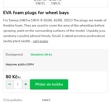
EVA foam plugs for wheel bays
For Tamiya 1/48 Fw 190 D-9: 61041, 61081, 25213 The plugs are made of
flexible foam. They are used to cover the area of the wheelbay before
spraying paint on the surrounding surfaces of the model. Ucpávky jsou
vyrobeny z pružné pěnové hmoty. Slouží k zakrytí prostoru podvozkové
šachty před nástřik...
celý popis
Dostupnost
Skladem 26 ks
Nejsme plátci DPH
80 Kč
/
ks
Přidat do košíku
Číslo produktu:
74847