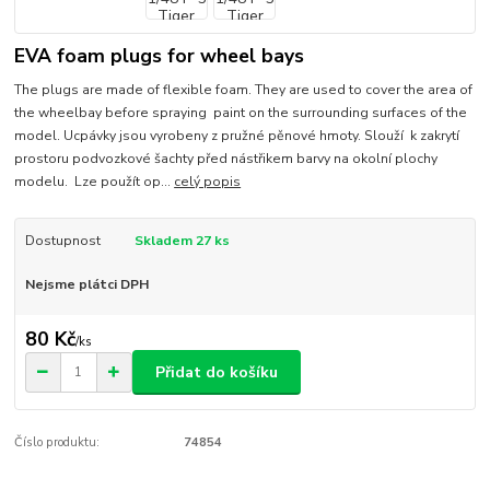
EVA foam plugs for wheel bays
The plugs are made of flexible foam. They are used to cover the area of
the wheelbay before spraying paint on the surrounding surfaces of the
model. Ucpávky jsou vyrobeny z pružné pěnové hmoty. Slouží k zakrytí
prostoru podvozkové šachty před nástřikem barvy na okolní plochy
modelu. Lze použít op...
celý popis
Dostupnost
Skladem 27 ks
Nejsme plátci DPH
80 Kč
/
ks
Přidat do košíku
Číslo produktu:
74854