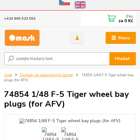
Eshop v provozu do 31.10.2026
0
ks
+420 605 523 554
za
0 Kč
Menu
Hledat
Úvod
Záslepky do podvozkových šachet
74854 1/48 F-5 Tiger wheel bay
plugs (for AFV)
74854 1/48 F-5 Tiger wheel bay
plugs (for AFV)