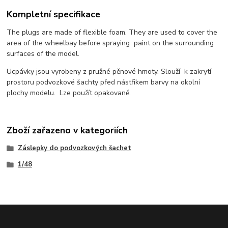
Kompletní specifikace
The plugs are made of flexible foam. They are used to cover the
area of the wheelbay before spraying paint on the surrounding
surfaces of the model.
Ucpávky jsou vyrobeny z pružné pěnové hmoty. Slouží k zakrytí
prostoru podvozkové šachty před nástřikem barvy na okolní
plochy modelu. Lze použít opakovaně.
Zboží zařazeno v kategoriích
Záslepky do podvozkových šachet
1/48