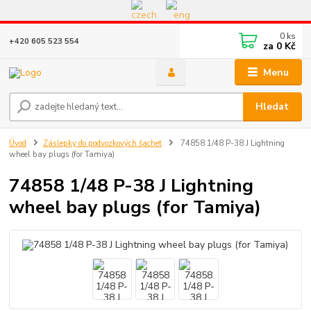
Eshop v provozu do 31.10.2026
0
ks
+420 605 523 554
za
0 Kč
Menu
Hledat
Úvod
Záslepky do podvozkových šachet
74858 1/48 P-38 J Lightning
wheel bay plugs (for Tamiya)
74858 1/48 P-38 J Lightning
wheel bay plugs (for Tamiya)