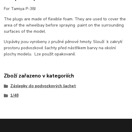
For Tamiya P-38J
The plugs are made of flexible foam. They are used to cover the
area of the wheelbay before spraying paint on the surrounding
surfaces of the model.
Ucpávky jsou vyrobeny z pružné pěnové hmoty. Slouží k zakrytí
prostoru podvozkové šachty před nástřikem barvy na okolní
plochy modelu. Lze použít opakovaně.
Zboží zařazeno v kategoriích
Záslepky do podvozkových šachet
1/48