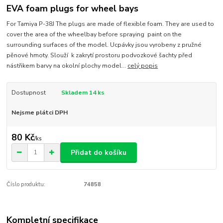
EVA foam plugs for wheel bays
For Tamiya P-38J The plugs are made of flexible foam. They are used to
cover the area of the wheelbay before spraying paint on the
surrounding surfaces of the model. Ucpávky jsou vyrobeny z pružné
pěnové hmoty. Slouží k zakrytí prostoru podvozkové šachty před
nástřikem barvy na okolní plochy model...
celý popis
Dostupnost
Skladem 14 ks
Nejsme plátci DPH
80 Kč
/
ks
Přidat do košíku
Číslo produktu:
74858
Kompletní specifikace