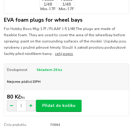
EVA foam plugs for wheel bays
For Hobby Boss Mig-17F / PLAAF J-5 1/48 The plugs are made of
flexible foam. They are used to cover the area of the wheelbay before
spraying paint on the surrounding surfaces of the model. Ucpávky jsou
vyrobeny z pružné pěnové hmoty. Slouží k zakrytí prostoru podvozkové
šachty před nástřikem barvy...
celý popis
Dostupnost
Skladem 29 ks
Nejsme plátci DPH
80 Kč
/
ks
Přidat do košíku
Číslo produktu:
74864