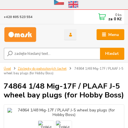
Eshop v provozu do 31.10.2026
0
ks
+420 605 523 554
za
0 Kč
Menu
Hledat
Úvod
Záslepky do podvozkových šachet
74864 1/48 Mig-17F / PLAAF J-5
wheel bay plugs (for Hobby Boss)
74864 1/48 Mig-17F / PLAAF J-5
wheel bay plugs (for Hobby Boss)