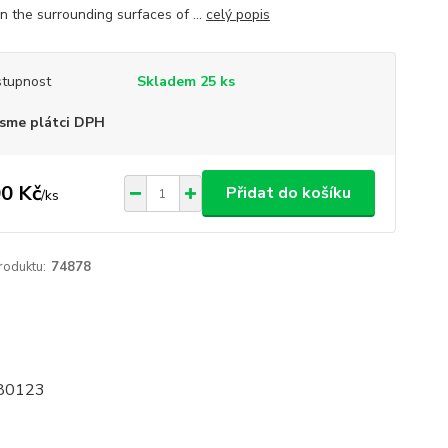
n the surrounding surfaces of ...
celý popis
tupnost
Skladem 25 ks
sme plátci DPH
0 Kč
Přidat do košíku
/
ks
roduktu:
74878
480123