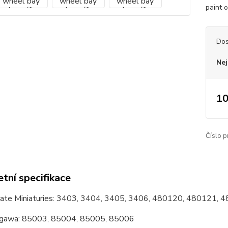
paint o
Dos
Nej
10
Číslo p
tní specifikace
rate Miniaturies: 3403, 3404, 3405, 3406, 480120, 480121, 
gawa: 85003, 85004, 85005, 85006