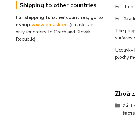
Shipping to other countries
For Itler
For shipping to other countries, go to
For Aca
eshop
www.omask.eu
(
omask.cz is
The plugs
only for orders to Czech and Slovak
surfaces 
Republic)
Ucpávky j
plochy m
Zboží 
Zásle
šache