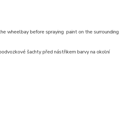
 the wheelbay before spraying paint on the surrounding
 podvozkové šachty před nástřikem barvy na okolní