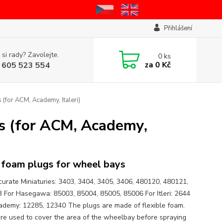
Přihlášení
 si rady? Zavolejte.
0
ks
za
0 Kč
 605 523 554
for ACM, Academy, Italeri)
s (for ACM, Academy,
foam plugs for wheel bays
curate Miniaturies: 3403, 3404, 3405, 3406, 480120, 480121,
 For Hasegawa: 85003, 85004, 85005, 85006 For Itleri: 2644
ademy: 12285, 12340 The plugs are made of flexible foam.
re used to cover the area of the wheelbay before spraying