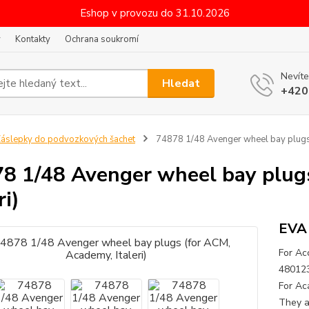
Eshop v provozu do 31.10.2026
y
Kontakty
Ochrana soukromí
Nevíte
Hledat
+420
áslepky do podvozkových šachet
74878 1/48 Avenger wheel bay plugs (
8 1/48 Avenger wheel bay plug
ri)
EVA 
For Ac
480123
For Ac
They a