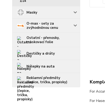
1/24
Masky
O-max - sety za
zvýhodněnou cenu
Ostatní - přenosky,
maskovací folie
Destičky a dráty
Nálepky na auta
Reklamní předměty
Komple
(čepice, trička, propisky)
For Accu
For Hase