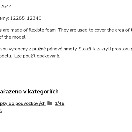
i: 2644
demy: 12285, 12340
 are made of flexible foam. They are used to cover the area of
of the model.
sou vyrobeny z pružné pěnové hmoty. Slouží k zakrytí prostoru
odelu. Lze použít opakovaně.
zařazeno v kategoriích
pky do podvozkových
1/48
t