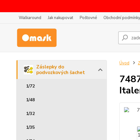
Walkaround
Jak nakupovat
Poštovné
Obchodní podmínk
Úvod
Z
Záslepky do
podvozkových šachet
7487
1/72
Itale
1/48
1/32
1/35