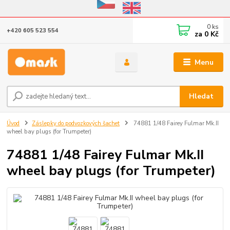
Eshop v provozu do 31.10.2026
0
ks
+420 605 523 554
za
0 Kč
Menu
Hledat
Úvod
Záslepky do podvozkových šachet
74881 1/48 Fairey Fulmar Mk.II
wheel bay plugs (for Trumpeter)
74881 1/48 Fairey Fulmar Mk.II
wheel bay plugs (for Trumpeter)