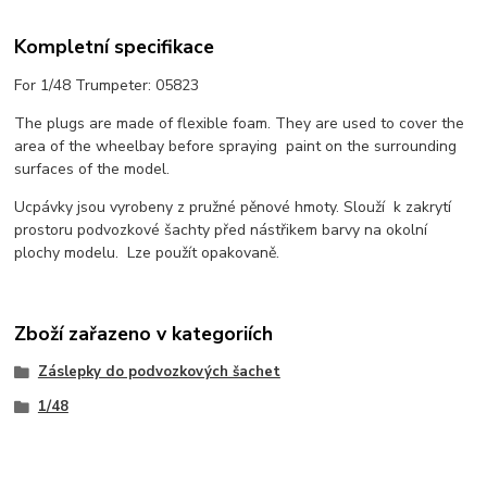
Kompletní specifikace
For 1/48 Trumpeter: 05823
The plugs are made of flexible foam. They are used to cover the
area of the wheelbay before spraying paint on the surrounding
surfaces of the model.
Ucpávky jsou vyrobeny z pružné pěnové hmoty. Slouží k zakrytí
prostoru podvozkové šachty před nástřikem barvy na okolní
plochy modelu. Lze použít opakovaně.
Zboží zařazeno v kategoriích
Záslepky do podvozkových šachet
1/48