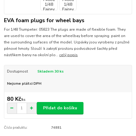
EVA foam plugs for wheel bays
For 1/48 Trumpeter: 05823 The plugs are made of flexible foam. They
are used to cover the area of the wheelbay before spraying paint on
the surrounding surfaces of the model. Ucpávky jsou vyrobeny z pružné
pěnové hmoty. Slouží k zakrytí prostoru podvozkové šachty před
nástřikem barvy na okolní plo...
celý popis
Dostupnost
Skladem 30 ks
Nejsme plátci DPH
80 Kč
/
ks
Přidat do košíku
Číslo produktu:
74881