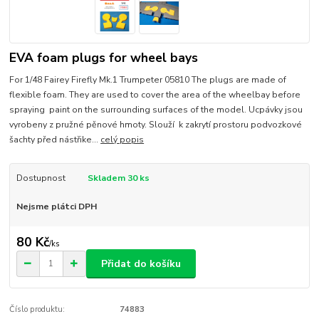
EVA foam plugs for wheel bays
For 1/48 Fairey Firefly Mk.1 Trumpeter 05810 The plugs are made of
flexible foam. They are used to cover the area of the wheelbay before
spraying paint on the surrounding surfaces of the model. Ucpávky jsou
vyrobeny z pružné pěnové hmoty. Slouží k zakrytí prostoru podvozkové
šachty před nástřike...
celý popis
Dostupnost
Skladem 30 ks
Nejsme plátci DPH
80 Kč
/
ks
Přidat do košíku
Číslo produktu:
74883