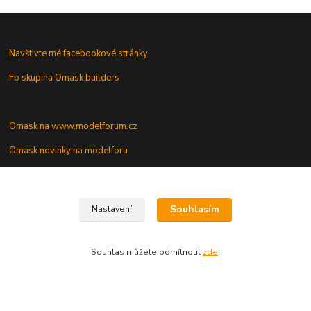
Navštivte mé facebookové stránky
Fb skupina Omask builders
Omask na www.modelforum.cz
Omask novinky na modelforu
Galerie modelů s mými maskami
Souhlasím
Nastavení
Vaše dotazy a připomínky
Souhlas můžete odmítnout
zde
.
Vytvořeno na
Eshop-rychle.cz