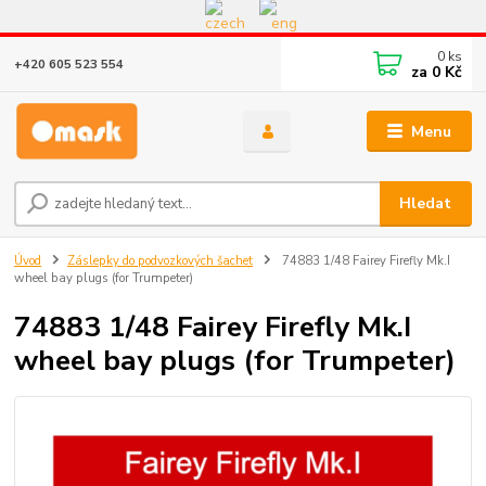
Eshop v provozu do 31.10.2026
0
ks
+420 605 523 554
za
0 Kč
Menu
Hledat
Úvod
Záslepky do podvozkových šachet
74883 1/48 Fairey Firefly Mk.I
wheel bay plugs (for Trumpeter)
74883 1/48 Fairey Firefly Mk.I
wheel bay plugs (for Trumpeter)