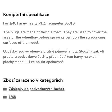
Kompletní specifikace
For 1/48 Fairey Firefly Mk.1 Trumpeter 05810
The plugs are made of flexible foam. They are used to cover the
area of the wheelbay before spraying paint on the surrounding
surfaces of the model.
Ucpávky jsou vyrobeny z pružné pěnové hmoty. Slouží k zakrytí
prostoru podvozkové šachty před nástřikem barvy na okolní
plochy modelu. Lze použít opakovaně.
Zboží zařazeno v kategoriích
Záslepky do podvozkových šachet
1/48