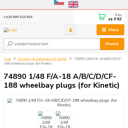
Eshop v provozu do 31.10.2026
0
ks
+420 605 523 554
za
0 Kč
Menu
Hledat
Úvod
Záslepky do podvozkových šachet
74890 1/48 F/A-18 A/B/C/D/CF-
188 wheelbay plugs (for Kinetic)
74890 1/48 F/A-18 A/B/C/D/CF-
188 wheelbay plugs (for Kinetic)