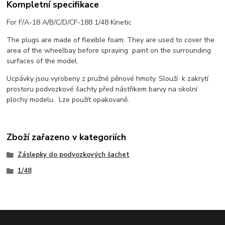
Kompletní specifikace
For F/A-18 A/B/C/D/CF-188 1/48 Kinetic
The plugs are made of flexible foam. They are used to cover the
area of the wheelbay before spraying paint on the surrounding
surfaces of the model.
Ucpávky jsou vyrobeny z pružné pěnové hmoty. Slouží k zakrytí
prostoru podvozkové šachty před nástřikem barvy na okolní
plochy modelu. Lze použít opakovaně.
Zboží zařazeno v kategoriích
Záslepky do podvozkových šachet
1/48