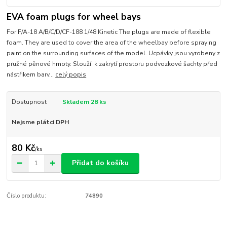
EVA foam plugs for wheel bays
For F/A-18 A/B/C/D/CF-188 1/48 Kinetic The plugs are made of flexible
foam. They are used to cover the area of the wheelbay before spraying
paint on the surrounding surfaces of the model. Ucpávky jsou vyrobeny z
pružné pěnové hmoty. Slouží k zakrytí prostoru podvozkové šachty před
nástřikem barv...
celý popis
Dostupnost
Skladem 28 ks
Nejsme plátci DPH
80 Kč
/
ks
Přidat do košíku
Číslo produktu:
74890