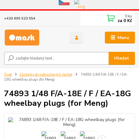
Eshop v provozu do 31.10.2026
0
ks
+420 605 523 554
za
0 Kč
Menu
Hledat
Úvod
Záslepky do podvozkových šachet
74893 1/48 F/A-18E / F / EA-
18G wheelbay plugs (for Meng)
74893 1/48 F/A-18E / F / EA-18G
wheelbay plugs (for Meng)