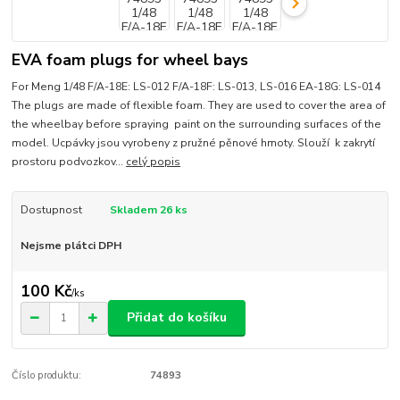
EVA foam plugs for wheel bays
For Meng 1/48 F/A-18E: LS-012 F/A-18F: LS-013, LS-016 EA-18G: LS-014
The plugs are made of flexible foam. They are used to cover the area of
the wheelbay before spraying paint on the surrounding surfaces of the
model. Ucpávky jsou vyrobeny z pružné pěnové hmoty. Slouží k zakrytí
prostoru podvozkov...
celý popis
Dostupnost
Skladem 26 ks
Nejsme plátci DPH
100 Kč
/
ks
Přidat do košíku
Číslo produktu:
74893