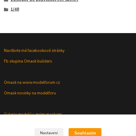
1/48
Navštivte mé facebookové stránky
Fb skupina Omask builders
Omask na www.modelforum.cz
Omask novinky na modelforu
Galerie modelů s mými maskami
Vaše dotazy a připomínky
Souhlasím
Nastavení