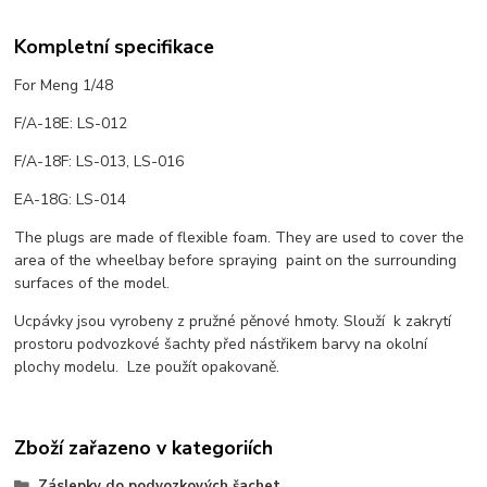
Kompletní specifikace
For Meng 1/48
F/A-18E: LS-012
F/A-18F: LS-013, LS-016
EA-18G: LS-014
The plugs are made of flexible foam. They are used to cover the
area of the wheelbay before spraying paint on the surrounding
surfaces of the model.
Ucpávky jsou vyrobeny z pružné pěnové hmoty. Slouží k zakrytí
prostoru podvozkové šachty před nástřikem barvy na okolní
plochy modelu. Lze použít opakovaně.
Zboží zařazeno v kategoriích
Záslepky do podvozkových šachet