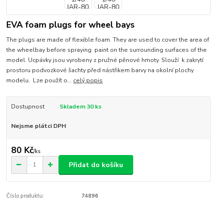
EVA foam plugs for wheel bays
The plugs are made of flexible foam. They are used to cover the area of
the wheelbay before spraying paint on the surrounding surfaces of the
model. Ucpávky jsou vyrobeny z pružné pěnové hmoty. Slouží k zakrytí
prostoru podvozkové šachty před nástřikem barvy na okolní plochy
modelu. Lze použít o...
celý popis
Dostupnost
Skladem 30 ks
Nejsme plátci DPH
80 Kč
/
ks
Přidat do košíku
Číslo produktu:
74896