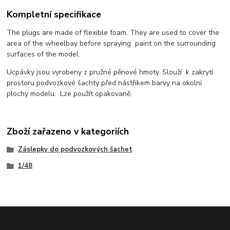
Kompletní specifikace
The plugs are made of flexible foam. They are used to cover the
area of the wheelbay before spraying paint on the surrounding
surfaces of the model.
Ucpávky jsou vyrobeny z pružné pěnové hmoty. Slouží k zakrytí
prostoru podvozkové šachty před nástřikem barvy na okolní
plochy modelu. Lze použít opakovaně.
Zboží zařazeno v kategoriích
Záslepky do podvozkových šachet
1/48