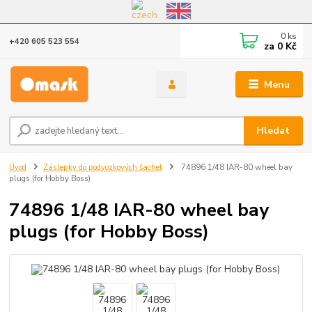
Eshop v provozu do 31.10.2026
0
ks
+420 605 523 554
za
0 Kč
Menu
Hledat
Úvod
Záslepky do podvozkových šachet
74896 1/48 IAR-80 wheel bay
plugs (for Hobby Boss)
74896 1/48 IAR-80 wheel bay
plugs (for Hobby Boss)