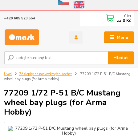
Eshop v provozu do 31.10.2026
0
ks
+420 605 523 554
za
0 Kč
Menu
Hledat
Úvod
Záslepky do podvozkových šachet
77209 1/72 P-51 B/C Mustang
wheel bay plugs (for Arma Hobby)
77209 1/72 P-51 B/C Mustang
wheel bay plugs (for Arma
Hobby)