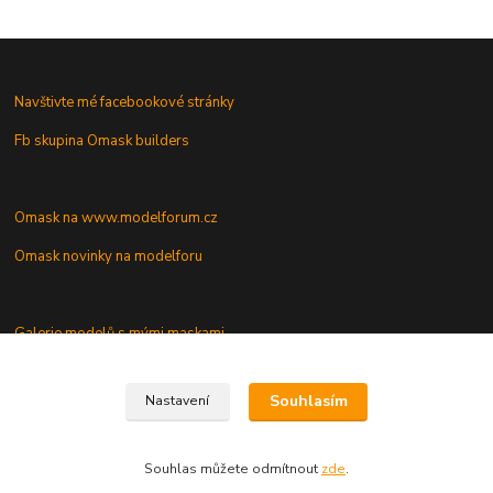
Navštivte mé facebookové stránky
Fb skupina Omask builders
Omask na www.modelforum.cz
Omask novinky na modelforu
Galerie modelů s mými maskami
Vaše dotazy a připomínky
Souhlasím
Nastavení
Souhlas můžete odmítnout
zde
.
Vytvořeno na
Eshop-rychle.cz