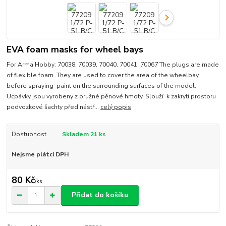
EVA foam masks for wheel bays
For Arma Hobby: 70038, 70039, 70040, 70041, 70067 The plugs are made
of flexible foam. They are used to cover the area of the wheelbay
before spraying paint on the surrounding surfaces of the model.
Ucpávky jsou vyrobeny z pružné pěnové hmoty. Slouží k zakrytí prostoru
podvozkové šachty před nástř...
celý popis
Dostupnost
Skladem 21 ks
Nejsme plátci DPH
80 Kč
/
ks
Přidat do košíku