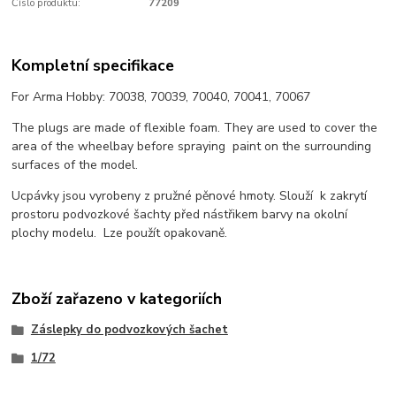
Číslo produktu:
77209
Kompletní specifikace
For Arma Hobby: 70038, 70039, 70040, 70041, 70067
The plugs are made of flexible foam. They are used to cover the
area of the wheelbay before spraying paint on the surrounding
surfaces of the model.
Ucpávky jsou vyrobeny z pružné pěnové hmoty. Slouží k zakrytí
prostoru podvozkové šachty před nástřikem barvy na okolní
plochy modelu. Lze použít opakovaně.
Zboží zařazeno v kategoriích
Záslepky do podvozkových šachet
1/72