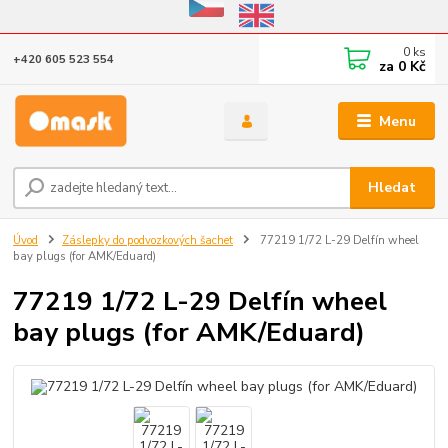
Eshop v provozu do 31.10.2026
0
ks
+420 605 523 554
za
0 Kč
Menu
Hledat
Úvod
Záslepky do podvozkových šachet
77219 1/72 L-29 Delfín wheel
bay plugs (for AMK/Eduard)
77219 1/72 L-29 Delfín wheel
bay plugs (for AMK/Eduard)