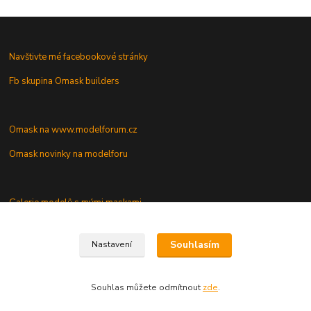
Navštivte mé facebookové stránky
Fb skupina Omask builders
Omask na www.modelforum.cz
Omask novinky na modelforu
Galerie modelů s mými maskami
Vaše dotazy a připomínky
Souhlasím
Nastavení
Souhlas můžete odmítnout
zde
.
Vytvořeno na
Eshop-rychle.cz