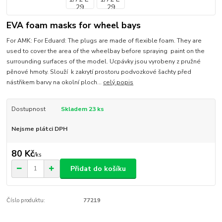
EVA foam masks for wheel bays
For AMK: For Eduard: The plugs are made of flexible foam. They are
used to cover the area of the wheelbay before spraying paint on the
surrounding surfaces of the model. Ucpávky jsou vyrobeny z pružné
pěnové hmoty. Slouží k zakrytí prostoru podvozkové šachty před
nástřikem barvy na okolní ploch...
celý popis
Dostupnost
Skladem 23 ks
Nejsme plátci DPH
80 Kč
/
ks
Přidat do košíku
Číslo produktu:
77219