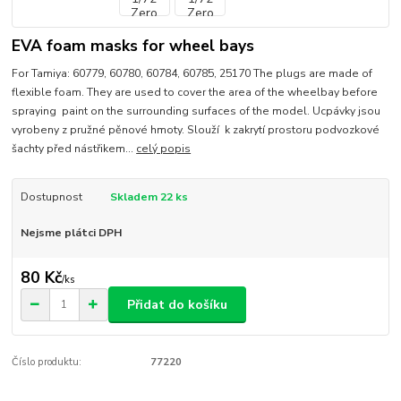
EVA foam masks for wheel bays
For Tamiya: 60779, 60780, 60784, 60785, 25170 The plugs are made of
flexible foam. They are used to cover the area of the wheelbay before
spraying paint on the surrounding surfaces of the model. Ucpávky jsou
vyrobeny z pružné pěnové hmoty. Slouží k zakrytí prostoru podvozkové
šachty před nástřikem...
celý popis
Dostupnost
Skladem 22 ks
Nejsme plátci DPH
80 Kč
/
ks
Přidat do košíku
Číslo produktu:
77220