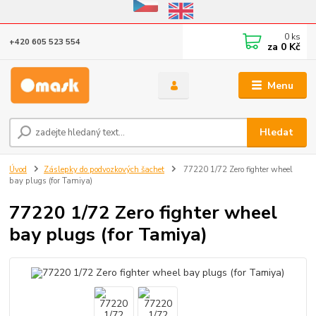
Eshop v provozu do 31.10.2026
0
ks
+420 605 523 554
za
0 Kč
Menu
Hledat
Úvod
Záslepky do podvozkových šachet
77220 1/72 Zero fighter wheel
bay plugs (for Tamiya)
77220 1/72 Zero fighter wheel
bay plugs (for Tamiya)