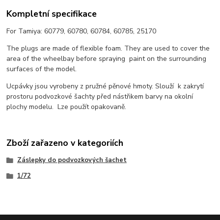
Kompletní specifikace
For Tamiya: 60779, 60780, 60784, 60785, 25170
The plugs are made of flexible foam. They are used to cover the
area of the wheelbay before spraying paint on the surrounding
surfaces of the model.
Ucpávky jsou vyrobeny z pružné pěnové hmoty. Slouží k zakrytí
prostoru podvozkové šachty před nástřikem barvy na okolní
plochy modelu. Lze použít opakovaně.
Zboží zařazeno v kategoriích
Záslepky do podvozkových šachet
1/72