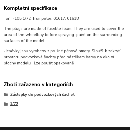
Kompletní specifikace
For F-105 1/72 Trumpeter: 01617, 01618
The plugs are made of flexible foam. They are used to cover the
area of the wheelbay before spraying paint on the surrounding
surfaces of the model.
Ucpávky jsou vyrobeny z pružné pěnové hmoty. Slouží k zakrytí
prostoru podvozkové šachty před nástřikem barvy na okolní
plochy modelu. Lze použít opakovaně.
Zboží zařazeno v kategoriích
Záslepky do podvozkových šachet
1/72