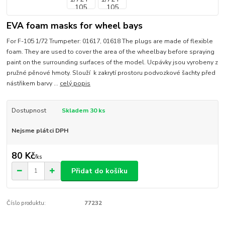
EVA foam masks for wheel bays
For F-105 1/72 Trumpeter: 01617, 01618 The plugs are made of flexible
foam. They are used to cover the area of the wheelbay before spraying
paint on the surrounding surfaces of the model. Ucpávky jsou vyrobeny z
pružné pěnové hmoty. Slouží k zakrytí prostoru podvozkové šachty před
nástřikem barvy ...
celý popis
Dostupnost
Skladem 30 ks
Nejsme plátci DPH
80 Kč
/
ks
Přidat do košíku
Číslo produktu:
77232