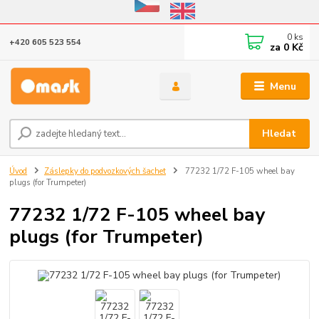
Eshop v provozu do 31.10.2026
0
ks
+420 605 523 554
za
0 Kč
Menu
Hledat
Úvod
Záslepky do podvozkových šachet
77232 1/72 F-105 wheel bay
plugs (for Trumpeter)
77232 1/72 F-105 wheel bay
plugs (for Trumpeter)