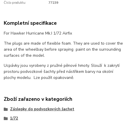
Číslo produktu:
77239
Kompletní specifikace
For Hawker Hurricane Mk.I 1/72 Airfix
The plugs are made of flexible foam. They are used to cover the
area of the wheelbay before spraying paint on the surrounding
surfaces of the model.
Ucpávky jsou vyrobeny z pružné pěnové hmoty. Slouží k zakrytí
prostoru podvozkové šachty před nástřikem barvy na okolní
plochy modelu. Lze použít opakovaně.
Zboží zařazeno v kategoriích
Záslepky do podvozkových šachet
1/72