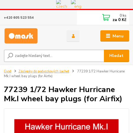
Eshop v provozu do 31.10.2026
0
ks
+420 605 523 554
za
0 Kč
Menu
Hledat
Úvod
Záslepky do podvozkových šachet
77239 1/72 Hawker Hurricane
Mk.I wheel bay plugs (for Airfix)
77239 1/72 Hawker Hurricane
Mk.I wheel bay plugs (for Airfix)