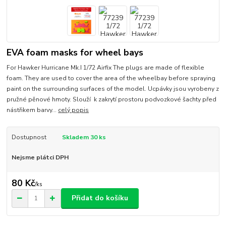
EVA foam masks for wheel bays
For Hawker Hurricane Mk.I 1/72 Airfix The plugs are made of flexible
foam. They are used to cover the area of the wheelbay before spraying
paint on the surrounding surfaces of the model. Ucpávky jsou vyrobeny z
pružné pěnové hmoty. Slouží k zakrytí prostoru podvozkové šachty před
nástřikem barvy...
celý popis
Dostupnost
Skladem 30 ks
Nejsme plátci DPH
80 Kč
/
ks
Přidat do košíku