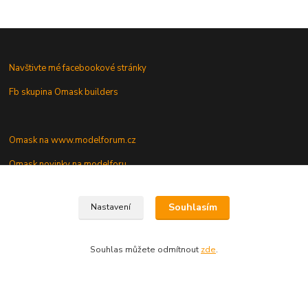
Navštivte mé facebookové stránky
Fb skupina Omask builders
Omask na www.modelforum.cz
Omask novinky na modelforu
Souhlasím
Nastavení
Galerie modelů s mými maskami
Vaše dotazy a připomínky
Souhlas můžete odmítnout
zde
.
Vytvořeno na
Eshop-rychle.cz