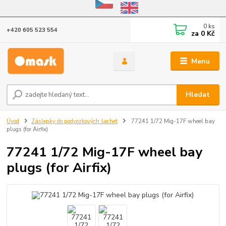
Eshop v provozu do 31.10.2026
0
ks
+420 605 523 554
za
0 Kč
Menu
Hledat
Úvod
Záslepky do podvozkových šachet
77241 1/72 Mig-17F wheel bay
plugs (for Airfix)
77241 1/72 Mig-17F wheel bay
plugs (for Airfix)