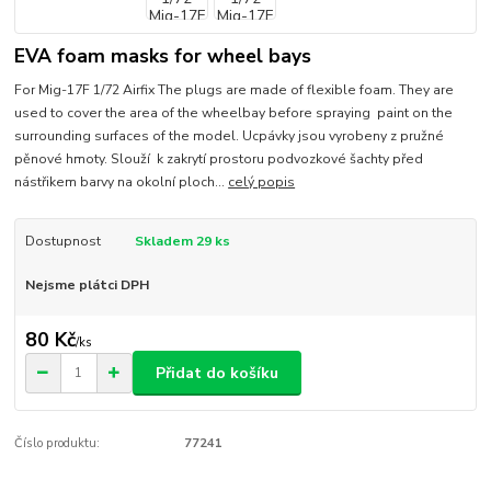
EVA foam masks for wheel bays
For Mig-17F 1/72 Airfix The plugs are made of flexible foam. They are
used to cover the area of the wheelbay before spraying paint on the
surrounding surfaces of the model. Ucpávky jsou vyrobeny z pružné
pěnové hmoty. Slouží k zakrytí prostoru podvozkové šachty před
nástřikem barvy na okolní ploch...
celý popis
Dostupnost
Skladem 29 ks
Nejsme plátci DPH
80 Kč
/
ks
Přidat do košíku
Číslo produktu:
77241