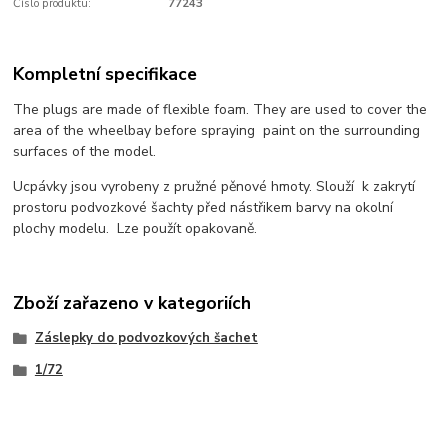
Číslo produktu:
77243
Kompletní specifikace
The plugs are made of flexible foam. They are used to cover the
area of the wheelbay before spraying paint on the surrounding
surfaces of the model.
Ucpávky jsou vyrobeny z pružné pěnové hmoty. Slouží k zakrytí
prostoru podvozkové šachty před nástřikem barvy na okolní
plochy modelu. Lze použít opakovaně.
Zboží zařazeno v kategoriích
Záslepky do podvozkových šachet
1/72