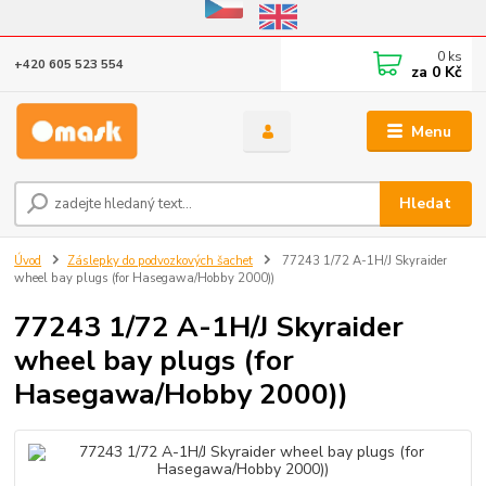
Eshop v provozu do 31.10.2026
0
ks
+420 605 523 554
za
0 Kč
Menu
Hledat
Úvod
Záslepky do podvozkových šachet
77243 1/72 A-1H/J Skyraider
wheel bay plugs (for Hasegawa/Hobby 2000))
77243 1/72 A-1H/J Skyraider
wheel bay plugs (for
Hasegawa/Hobby 2000))