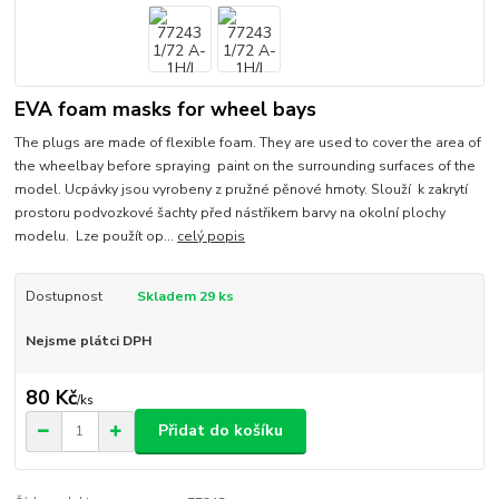
EVA foam masks for wheel bays
The plugs are made of flexible foam. They are used to cover the area of
the wheelbay before spraying paint on the surrounding surfaces of the
model. Ucpávky jsou vyrobeny z pružné pěnové hmoty. Slouží k zakrytí
prostoru podvozkové šachty před nástřikem barvy na okolní plochy
modelu. Lze použít op...
celý popis
Dostupnost
Skladem 29 ks
Nejsme plátci DPH
80 Kč
/
ks
Přidat do košíku