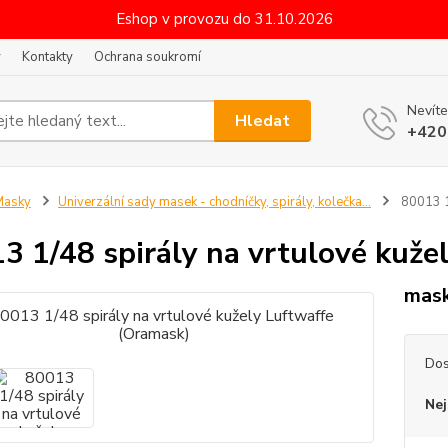
Eshop v provozu do 31.10.2026
y
Kontakty
Ochrana soukromí
Nevíte
Hledat
+420
Masky
Univerzální sady masek - chodníčky, spirály, kolečka...
80013 1/
3 1/48 spirály na vrtulové kuže
mask
Dos
Nej