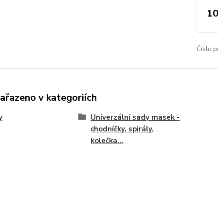
10
Číslo p
zařazeno v kategoriích
y
Univerzální sady masek -
chodníčky, spirály,
kolečka...