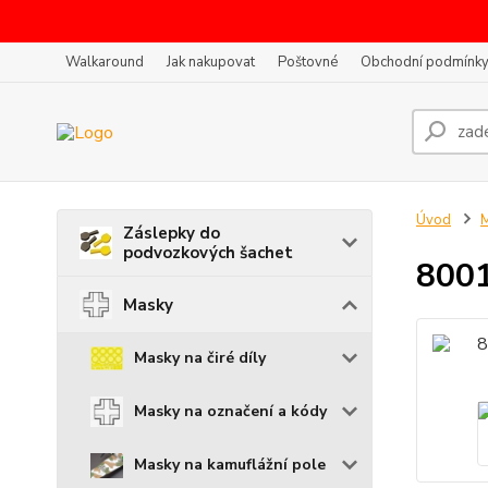
Walkaround
Jak nakupovat
Poštovné
Obchodní podmínk
Úvod
Záslepky do
podvozkových šachet
8001
Masky
Masky na čiré díly
Masky na označení a kódy
Masky na kamuflážní pole