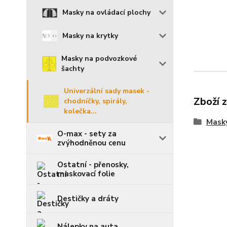
Masky na ovládací plochy
Masky na krytky
Masky na podvozkové
šachty
Univerzální sady masek -
Zboží 
chodníčky, spirály,
kolečka...
Mask
O-max - sety za
zvýhodněnou cenu
Ostatní - přenosky,
maskovací folie
Destičky a dráty
Nálepky na auta