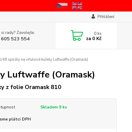
Přihlášení
 si rady? Zavolejte.
0
ks
za
0 Kč
 605 523 554
48 spirály na vrtulové kužely Luftwaffe (Oramask)
ly Luftwaffe (Oramask)
y z folie Oramask 810
tupnost
Skladem 9 ks
sme plátci DPH