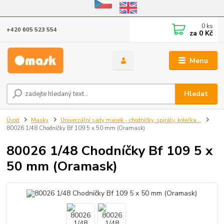
Eshop v provozu do 31.10.2026
0
ks
+420 605 523 554
za
0 Kč
Menu
Hledat
Úvod
Masky
Univerzální sady masek - chodníčky, spirály, kolečka...
80026 1/48 Chodníčky Bf 109 5 x 50 mm (Oramask)
80026 1/48 Chodníčky Bf 109 5 x
50 mm (Oramask)