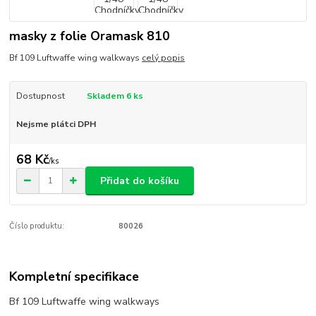
masky z folie Oramask 810
Bf 109 Luftwaffe wing walkways
celý popis
Dostupnost
Skladem 6 ks
Nejsme plátci DPH
68 Kč
/
ks
Přidat do košíku
Číslo produktu:
80026
Kompletní specifikace
Bf 109 Luftwaffe wing walkways