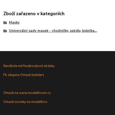
Zboží zařazeno v kategoriích
Masky
Univerzální sady masek - chodníčky, spirály, kolečka...
Navštivte mé facebookové stránky
Fb skupina Omask builders
Omask na www.modelforum.cz
Omask novinky na modelforu