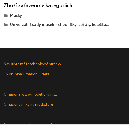
Zboží zařazeno v kategoriích
Masky
Univerzální sady masek - chodníčky, spirály, kolečka...
Navštivte mé facebookové stránky
Fb skupina Omask builders
Omask na www.modelforum.cz
Omask novinky na modelforu
Galerie modelů s mými maskami