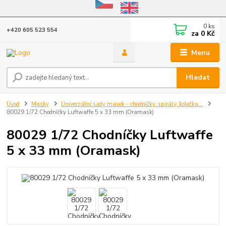
Eshop v provozu do 31.10.2026
0
ks
+420 605 523 554
za
0 Kč
Menu
Hledat
Úvod
Masky
Univerzální sady masek - chodníčky, spirály, kolečka...
80029 1/72 Chodníčky Luftwaffe 5 x 33 mm (Oramask)
80029 1/72 Chodníčky Luftwaffe
5 x 33 mm (Oramask)