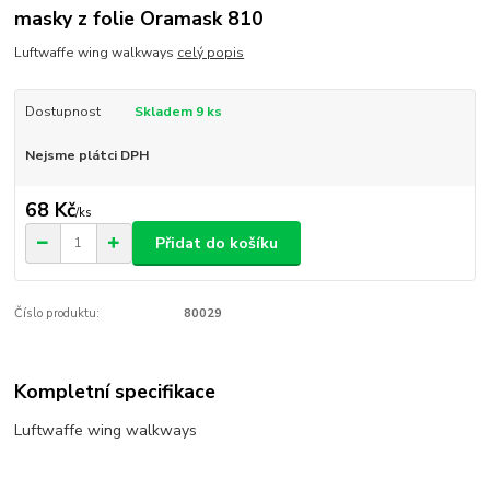
masky z folie Oramask 810
Luftwaffe wing walkways
celý popis
Dostupnost
Skladem 9 ks
Nejsme plátci DPH
68 Kč
/
ks
Přidat do košíku
Číslo produktu:
80029
Kompletní specifikace
Luftwaffe wing walkways