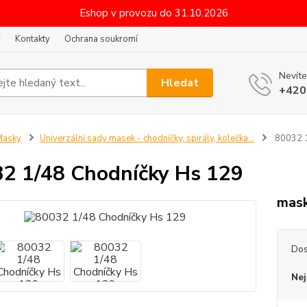
Eshop v provozu do 31.10.2026
y
Kontakty
Ochrana soukromí
Nevíte
Hledat
+420
Masky
Univerzální sady masek - chodníčky, spirály, kolečka...
80032 1
2 1/48 Chodníčky Hs 129
mask
Dos
Nej