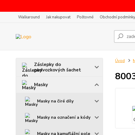
Walkaround
Jak nakupovat
Poštovné
Obchodní podmínk
Úvod
Záslepky do
podvozkových šachet
8003
Masky
Masky na čiré díly
Masky na označení a kódy
Masky na kamuflážní pole