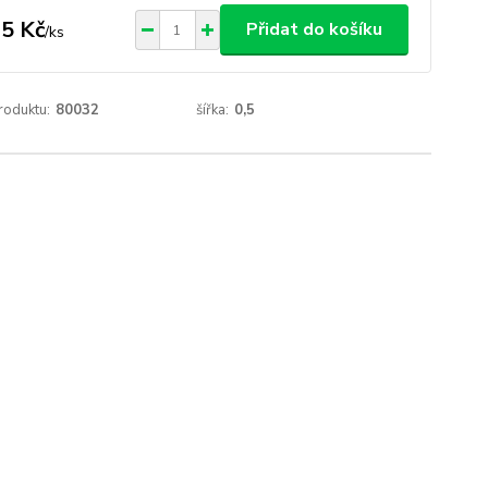
5 Kč
Přidat do košíku
/
ks
roduktu:
80032
šířka:
0,5