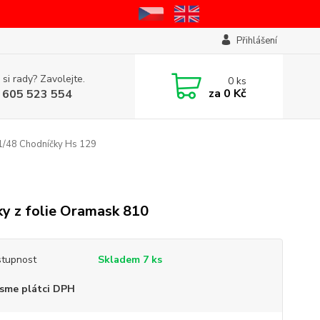
Přihlášení
 si rady? Zavolejte.
0
ks
za
0 Kč
 605 523 554
/48 Chodníčky Hs 129
y z folie Oramask 810
tupnost
Skladem 7 ks
sme plátci DPH