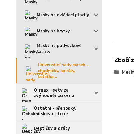
Masky na ovládací plochy
Masky na krytky
Masky na podvozkové
šachty
Zboží 
Univerzální sady masek -
chodníčky, spirály,
Mask
kolečka...
O-max - sety za
zvýhodněnou cenu
Ostatní - přenosky,
maskovací folie
Destičky a dráty