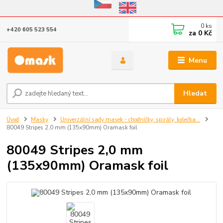
Eshop v provozu do 31.10.2026
0
ks
+420 605 523 554
za
0 Kč
Menu
Hledat
Úvod
Masky
Univerzální sady masek - chodníčky, spirály, kolečka...
80049 Stripes 2,0 mm (135x90mm) Oramask foil
80049 Stripes 2,0 mm
(135x90mm) Oramask foil