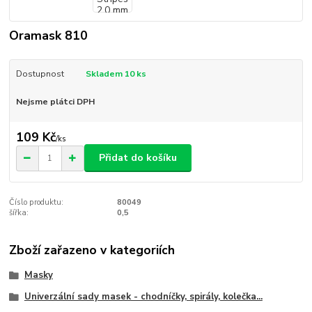
Oramask 810
Dostupnost
Skladem 10 ks
Nejsme plátci DPH
109 Kč
/
ks
Přidat do košíku
Číslo produktu:
80049
šířka:
0,5
Zboží zařazeno v kategoriích
Masky
Univerzální sady masek - chodníčky, spirály, kolečka...