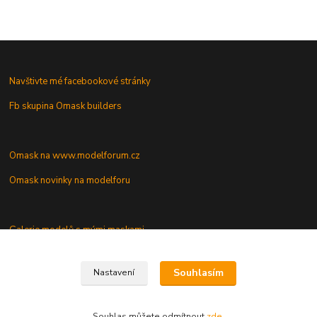
Navštivte mé facebookové stránky
Fb skupina Omask builders
Omask na www.modelforum.cz
Omask novinky na modelforu
Galerie modelů s mými maskami
Vaše dotazy a připomínky
Souhlasím
Nastavení
Souhlas můžete odmítnout
zde
.