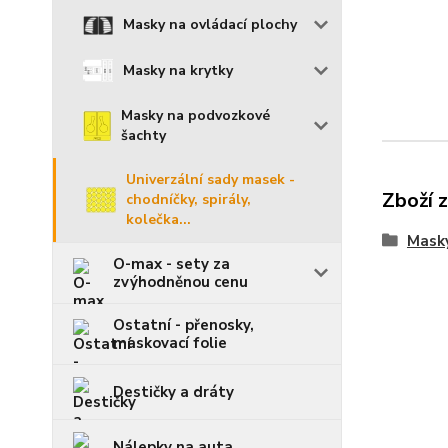
Masky na ovládací plochy
Masky na krytky
Masky na podvozkové
šachty
Univerzální sady masek -
Zboží 
chodníčky, spirály,
kolečka...
Mask
O-max - sety za
zvýhodněnou cenu
Ostatní - přenosky,
maskovací folie
Destičky a dráty
Nálepky na auta