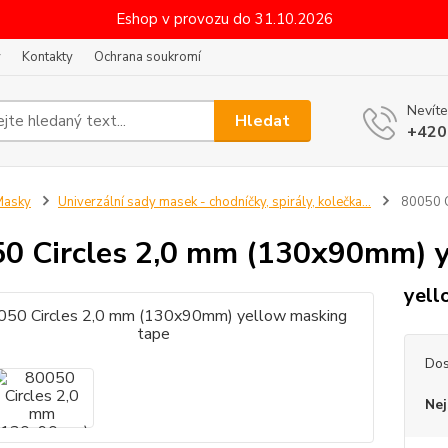
Eshop v provozu do 31.10.2026
y
Kontakty
Ochrana soukromí
Nevíte
Hledat
+420
Masky
Univerzální sady masek - chodníčky, spirály, kolečka...
80050 C
0 Circles 2,0 mm (130x90mm) y
yell
Dos
Nej