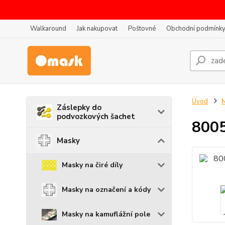
Walkaround
Jak nakupovat
Poštovné
Obchodní podmínk
Úvod
Záslepky do
podvozkových šachet
8005
Masky
Masky na čiré díly
Masky na označení a kódy
Masky na kamuflážní pole