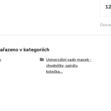
12
Číslo p
zařazeno v kategoriích
y
Univerzální sady masek -
chodníčky, spirály,
kolečka...