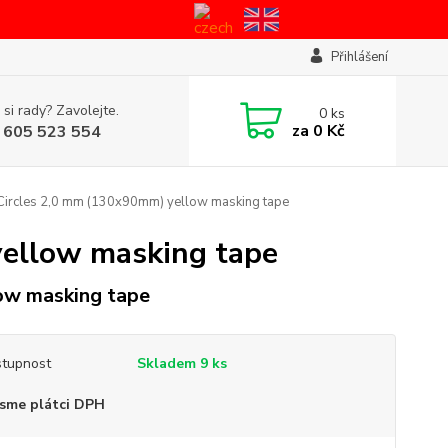
Přihlášení
 si rady? Zavolejte.
0
ks
za
0 Kč
 605 523 554
ircles 2,0 mm (130x90mm) yellow masking tape
ellow masking tape
ow masking tape
tupnost
Skladem 9 ks
sme plátci DPH