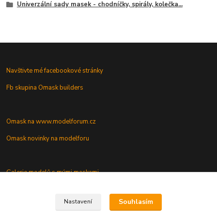
Univerzální sady masek - chodníčky, spirály, kolečka...
Navštivte mé facebookové stránky
Fb skupina Omask builders
Omask na www.modelforum.cz
Omask novinky na modelforu
Galerie modelů s mými maskami
Vaše dotazy a připomínky
Souhlasím
Nastavení