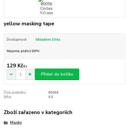
yellow masking tape
Dostupnost
Skladem 10 ks
Nejsme plátci DPH
129 Kč
/
ks
Přidat do košíku
Číslo produktu:
80056
šířka:
0,5
Zboží zařazeno v kategoriích
Masky