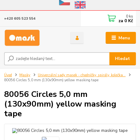
Eshop v provozu do 31.10.2026
0
ks
+420 605 523 554
za
0 Kč
Menu
Hledat
Úvod
Masky
Univerzální sady masek - chodníčky, spirály, kolečka...
80056 Circles 5,0 mm (130x90mm) yellow masking tape
80056 Circles 5,0 mm
(130x90mm) yellow masking
tape