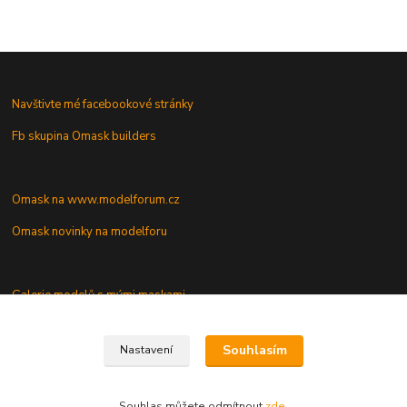
Navštivte mé facebookové stránky
Fb skupina Omask builders
Omask na www.modelforum.cz
Omask novinky na modelforu
Galerie modelů s mými maskami
Vaše dotazy a připomínky
Souhlasím
Nastavení
Souhlas můžete odmítnout
zde
.