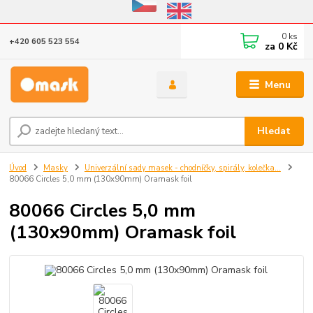
Eshop v provozu do 31.10.2026
0
ks
+420 605 523 554
za
0 Kč
Menu
Hledat
Úvod
Masky
Univerzální sady masek - chodníčky, spirály, kolečka...
80066 Circles 5,0 mm (130x90mm) Oramask foil
80066 Circles 5,0 mm
(130x90mm) Oramask foil