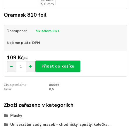
Oramask 810 foil
Dostupnost
Skladem 9 ks
Nejsme plátci DPH
109 Kč
/
ks
Přidat do košíku
Číslo produktu:
80066
šířka:
0,5
Zboží zařazeno v kategoriích
Masky
Univerzální sady masek - chodníčky, spirály, kolečka...