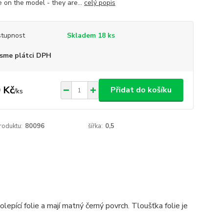
e on the model - they are...
celý popis
tupnost
Skladem 18 ks
sme plátci DPH
 Kč
Přidat do košíku
/
ks
roduktu:
80096
šířka:
0,5
epící folie a mají matný černý povrch. Tloušťka folie je