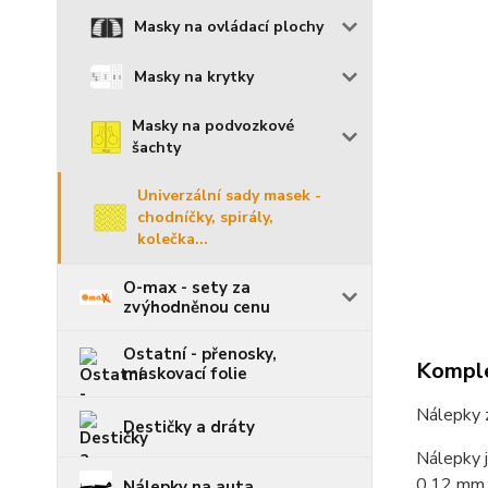
Masky na ovládací plochy
Masky na krytky
Masky na podvozkové
šachty
Univerzální sady masek -
chodníčky, spirály,
kolečka...
O-max - sety za
zvýhodněnou cenu
Ostatní - přenosky,
Komple
maskovací folie
Nálepky z
Destičky a dráty
Nálepky j
0,12 mm.
Nálepky na auta