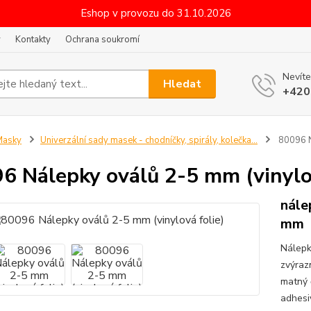
Eshop v provozu do 31.10.2026
y
Kontakty
Ochrana soukromí
Nevíte
Hledat
+420
Masky
Univerzální sady masek - chodníčky, spirály, kolečka...
80096 N
6 Nálepky oválů 2-5 mm (vinylov
nále
mm
Nálepk
zvýrazn
matný č
adhesiv