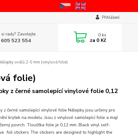
Přihlášení
 si rady? Zavolejte.
0
ks
za
0 Kč
 605 523 554
álepky oválů 2-5 mm (vinylová folie)
á folie)
pky z černé samolepící vinylové folie 0,12
y z černé samolepící vinylové folie Nálepky jsou určeny pro
ění krytek na modelu. Jsou z vinylové samolepící folie a mají
erný povrch. Tloušťka folie je 0,12 mm. Black vinyl self-
e foil stickers The stickers are designed to highlight the