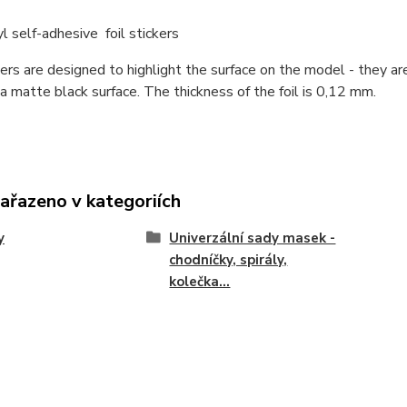
yl self-adhesive foil stickers
ers are designed to highlight the surface on the model - they are
a matte black surface. The thickness of the foil is 0,12 mm.
zařazeno v kategoriích
y
Univerzální sady masek -
chodníčky, spirály,
kolečka...