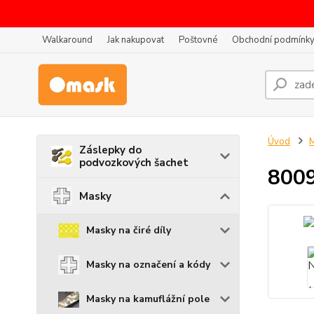
Walkaround
Jak nakupovat
Poštovné
Obchodní podmínk
Úvod
Záslepky do
podvozkových šachet
8009
Masky
Masky na čiré díly
Masky na označení a kódy
Masky na kamuflážní pole