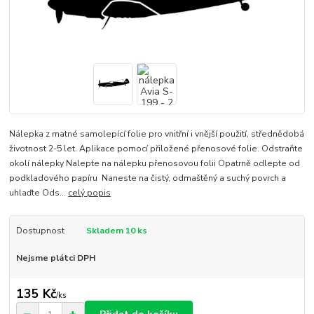
Nálepka z matné samolepící folie pro vnitřní i vnější použití, střednědobá
životnost 2-5 let. Aplikace pomocí přiložené přenosové folie. Odstraňte
okolí nálepky Nalepte na nálepku přenosovou folii Opatrně odlepte od
podkladového papíru Naneste na čistý, odmaštěný a suchý povrch a
uhlaďte Ods...
celý popis
Dostupnost
Skladem 10 ks
Nejsme plátci DPH
135 Kč
/
ks