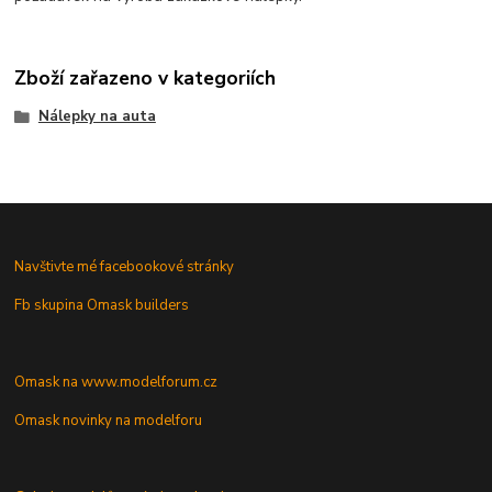
Zboží zařazeno v kategoriích
Nálepky na auta
Navštivte mé facebookové stránky
Fb skupina Omask builders
Omask na www.modelforum.cz
Omask novinky na modelforu