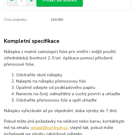
Přidat do košíku
Číslo produktu:
150280
Kompletní specifikace
Nálepka z matné samolepící folie pro vnitřní i vnější použití,
střednědobá životnost 2-5 let. Aplikace pomocí přiložené
přenosové folie.
Odstraňte okolí nálepky
Nalepte na nálepku přenosovou folii
Opatrně odlepte od podkladového papíru
Naneste na čistý, odmaštěný a suchý povrch a uhlaďte
Odstraňte přenosovou folii a opět uhlaďte
Nálepku vyřezávám až po objednání, doba výroby do 7 dnů.
Pokud máte jiné požadavky na velikost nebo barvu, kontaktujte
mě na emailu
omask@centrum.cz,
stejně tak, pokud máte
požadavek na výrobu zakázkové nálepky.