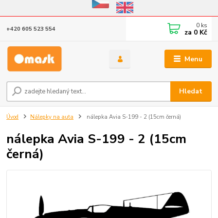
Eshop v provozu do 31.10.2026
0
ks
+420 605 523 554
za
0 Kč
Menu
Hledat
Úvod
Nálepky na auta
nálepka Avia S-199 - 2 (15cm černá)
nálepka Avia S-199 - 2 (15cm
černá)