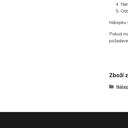
Nan
Ods
Nálepku 
Pokud mát
požadave
Zboží 
Nálep