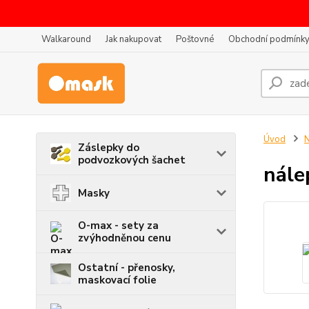
Walkaround
Jak nakupovat
Poštovné
Obchodní podmínk
Úvod
N
Záslepky do
podvozkových šachet
nále
Masky
O-max - sety za
zvýhodněnou cenu
Ostatní - přenosky,
maskovací folie