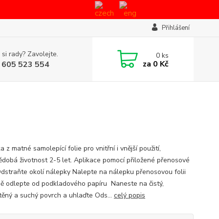
Přihlášení
 si rady? Zavolejte.
0
ks
za
0 Kč
 605 523 554
 z matné samolepící folie pro vnitřní i vnější použití,
ědobá životnost 2-5 let. Aplikace pomocí přiložené přenosové
 Odstraňte okolí nálepky Nalepte na nálepku přenosovou folii
ě odlepte od podkladového papíru Naneste na čistý,
ěný a suchý povrch a uhlaďte Ods...
celý popis