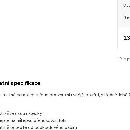
Dos
Nej
13
Číslo p
tní specifikace
 matné samolepící folie pro vnitřní i vnější použití, střednědob
traňte okolí nálepky
epte na nálepku přenosovou folii
trně odlepte od podkladového papíru