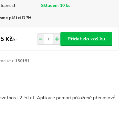
tupnost
Skladem 10 ks
sme plátci DPH
5 Kč
Přidat do košíku
/
ks
roduktu:
150191
á životnost 2-5 let. Aplikace pomocí přiložené přenosové