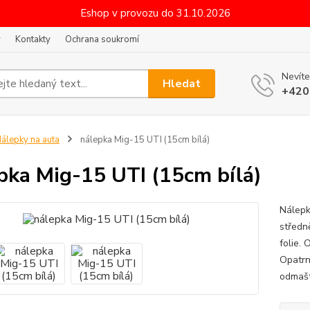
Eshop v provozu do 31.10.2026
y
Kontakty
Ochrana soukromí
Nevíte
Hledat
+420
álepky na auta
nálepka Mig-15 UTI (15cm bílá)
pka Mig-15 UTI (15cm bílá)
Nálepka
středn
folie.
Opatrn
odmašt