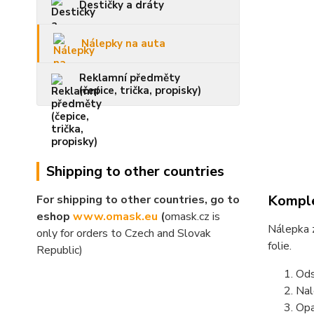
Destičky a dráty
Nálepky na auta
Reklamní předměty
(čepice, trička, propisky)
Shipping to other countries
Komple
For shipping to other countries, go to
eshop
www.omask.eu
(
omask.cz is
Nálepka z
only for orders to Czech and Slovak
folie.
Republic)
Ods
Nal
Opa