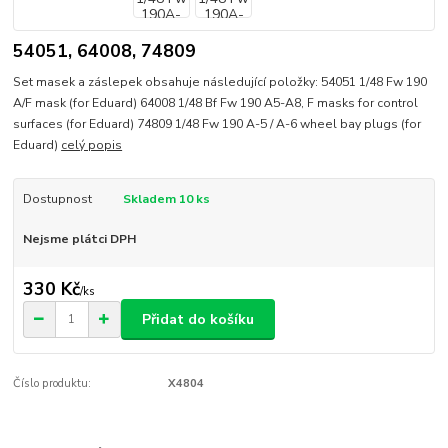
54051, 64008, 74809
Set masek a záslepek obsahuje následující položky: 54051 1/48 Fw 190
A/F mask (for Eduard) 64008 1/48 Bf Fw 190 A5-A8, F masks for control
surfaces (for Eduard) 74809 1/48 Fw 190 A-5 / A-6 wheel bay plugs (for
Eduard)
celý popis
Dostupnost
Skladem 10 ks
Nejsme plátci DPH
330 Kč
/
ks
Přidat do košíku
Číslo produktu:
X4804