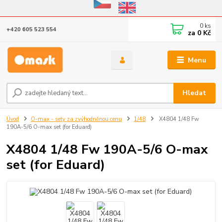
Eshop v provozu do 31.10.2026
0
ks
+420 605 523 554
za
0 Kč
Menu
Hledat
Úvod
O-max - sety za zvýhodněnou cenu
1/48
X4804 1/48 Fw
190A-5/6 O-max set (for Eduard)
X4804 1/48 Fw 190A-5/6 O-max
set (for Eduard)