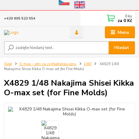
Eshop v provozu do 31.10.2026
0
ks
+420 605 523 554
za
0 Kč
Menu
Hledat
Úvod
O-max - sety za zvýhodněnou cenu
1/48
X4829 1/48
Nakajima Shisei Kikka O-max set (for Fine Molds)
X4829 1/48 Nakajima Shisei Kikka
O-max set (for Fine Molds)