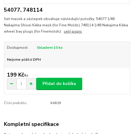
54077, 748114
Set masek a záslepek obsahuje následující položky: 54077 1/48
Nakajima Shisei Kikka mask (for Fine Molds) 748114 1/48 Nakajima Kikka
wheel bay plugs (for Finemolds)
celý popis
Dostupnost
Skladem 10 ks
Nejsme plátci DPH
199 Kč
/
ks
Přidat do košíku
Číslo produktu:
X4829
Kompletní specifikace