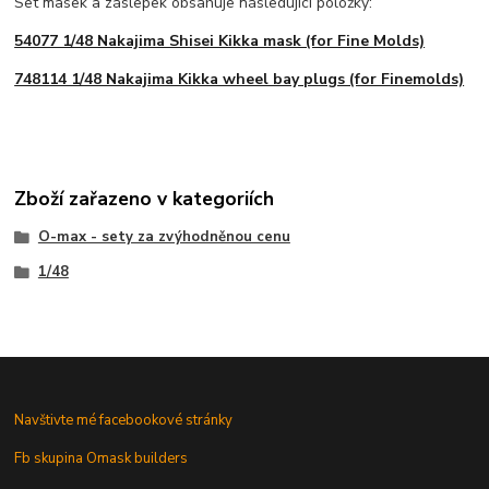
Set masek a záslepek obsahuje následující položky:
54077 1/48 Nakajima Shisei Kikka mask (for Fine Molds)
748114 1/48 Nakajima Kikka wheel bay plugs (for Finemolds)
Zboží zařazeno v kategoriích
O-max - sety za zvýhodněnou cenu
1/48
Navštivte mé facebookové stránky
Fb skupina Omask builders