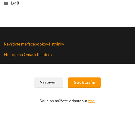
1/48
Navštivte mé facebookové stránky
Fb skupina Omask builders
Omask na www.modelforum.cz
Souhlasím
Nastavení
Omask novinky na modelforu
Souhlas můžete odmítnout
zde
.
Galerie modelů s mými maskami
Vaše dotazy a připomínky