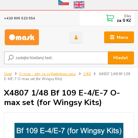
Eshop v provozu do 31.10.2026
0
ks
+420 605 523 554
za
0 Kč
Menu
Hledat
Úvod
O-max - sety za zvýhodněnou cenu
1/48
X4807 1/48 Bf 109
E-4/E-7 O-max set (for Wingsy Kits)
X4807 1/48 Bf 109 E-4/E-7 O-
max set (for Wingsy Kits)