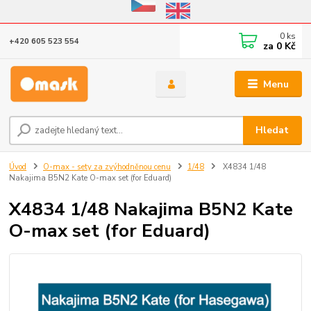
Eshop v provozu do 31.10.2026
0
ks
+420 605 523 554
za
0 Kč
Menu
Hledat
Úvod
O-max - sety za zvýhodněnou cenu
1/48
X4834 1/48
Nakajima B5N2 Kate O-max set (for Eduard)
X4834 1/48 Nakajima B5N2 Kate
O-max set (for Eduard)