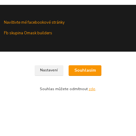
Navštivte mé facebookové stránky
Fb skupina Omask builders
Omask na www.modelforum.cz
Omask novinky na modelforu
Souhlasím
Nastavení
Galerie modelů s mými maskami
Souhlas můžete odmítnout
zde
.
Vaše dotazy a připomínky
Vytvořeno na
Eshop-rychle.cz