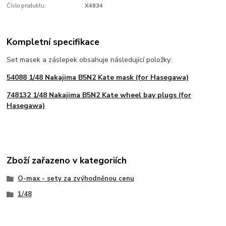
Číslo produktu:
X4834
Kompletní specifikace
Set masek a záslepek obsahuje následující položky:
54088 1/48 Nakajima B5N2 Kate mask (for Hasegawa)
748132 1/48 Nakajima B5N2 Kate wheel bay plugs (for
Hasegawa)
Zboží zařazeno v kategoriích
O-max - sety za zvýhodněnou cenu
1/48